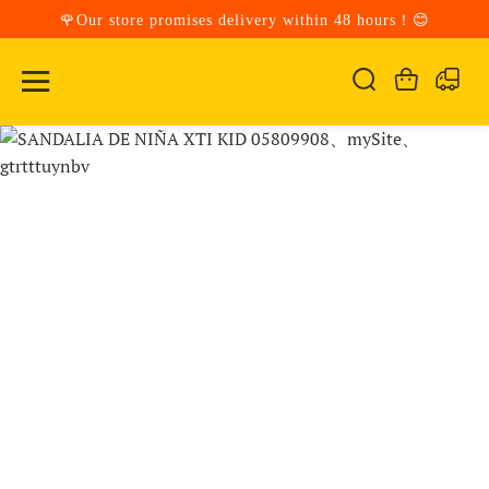
🌹Our store promises delivery within 48 hours！😊