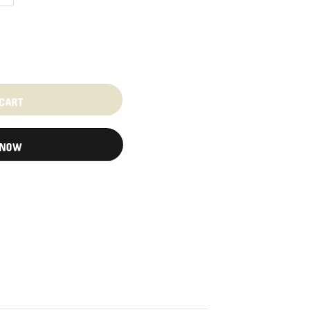
 CART
 NOW