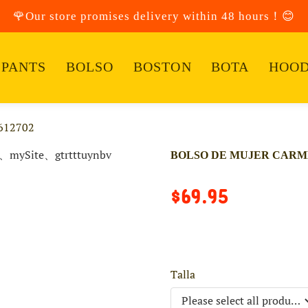
🌹Our store promises delivery within 48 hours！😊
PANTS
BOLSO
BOSTON
BOTA
HOOD
612702
BOLSO DE MUJER CARME
$69.95
Talla