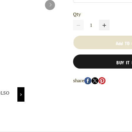
Qty
Add TO
BUY IT
share