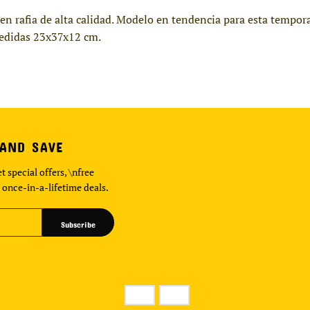
n rafia de alta calidad. Modelo en tendencia para esta tempor
Medidas 23x37x12 cm.
 AND SAVE
t special offers, \nfree
 once-in-a-lifetime deals.
Subscribe