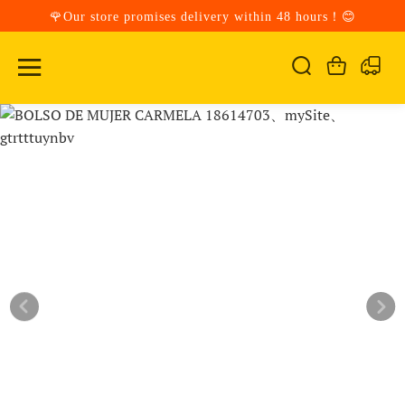
🌹Our store promises delivery within 48 hours！😊