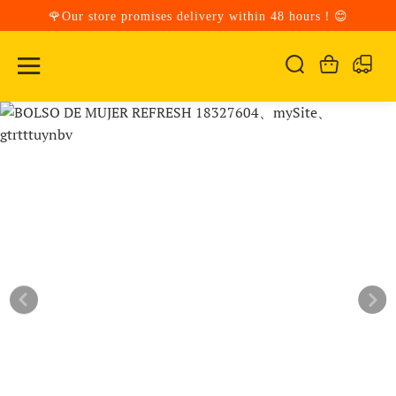
🌹Our store promises delivery within 48 hours！😊