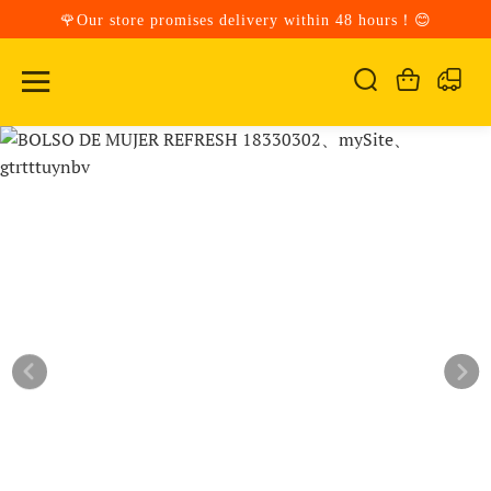
🌹Our store promises delivery within 48 hours！😊