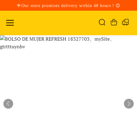
🌹Our store promises delivery within 48 hours！😊