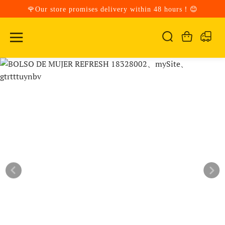
🌹Our store promises delivery within 48 hours！😊