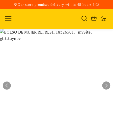
🌹Our store promises delivery within 48 hours！😊