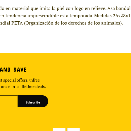
ado en material que imita la piel con logo en relieve. Asa band
co en tendencia imprescindible esta temporada. Medidas 26x28x
ndial PETA (Organización de los derechos de los animales).
 AND SAVE
t special offers, \nfree
 once-in-a-lifetime deals.
Subscribe