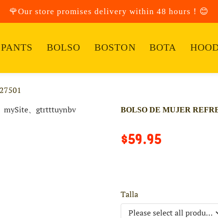
🌹Our store promises delivery within 48 hours！😊
PANTS
BOLSO
BOSTON
BOTA
HOOD
27501
BOLSO DE MUJER REFRES
$59.95
Talla