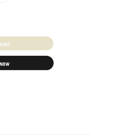
 CART
 NOW