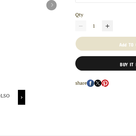
Qty
Add TO
BUY IT
share