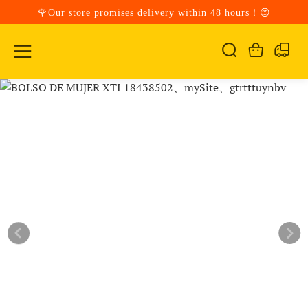
🌹Our store promises delivery within 48 hours！😊