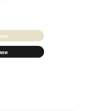
 CART
 NOW