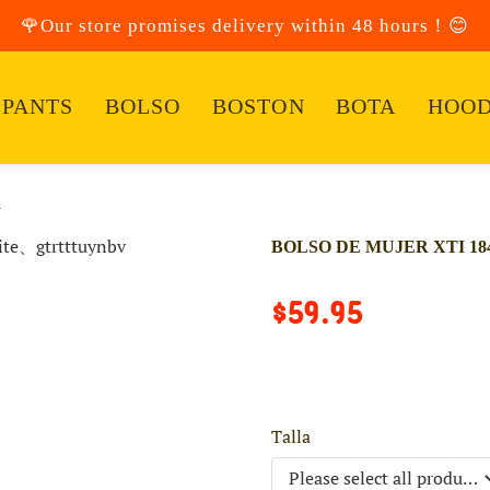
🌹Our store promises delivery within 48 hours！😊
PANTS
BOLSO
BOSTON
BOTA
HOOD
1
BOLSO DE MUJER XTI 184
$59.95
Talla