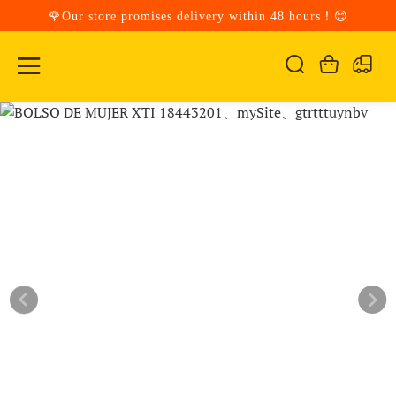
🌹Our store promises delivery within 48 hours！😊