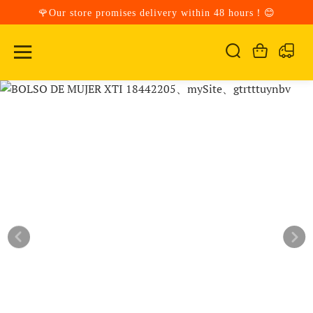
🌹Our store promises delivery within 48 hours！😊