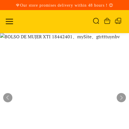
🌹Our store promises delivery within 48 hours！😊