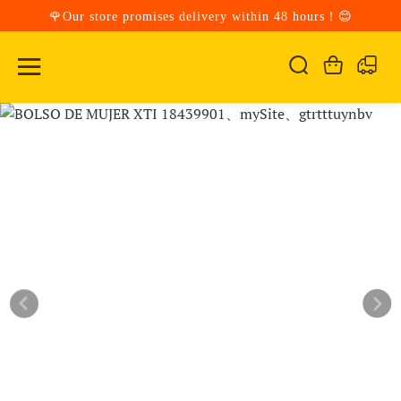
🌹Our store promises delivery within 48 hours！😊