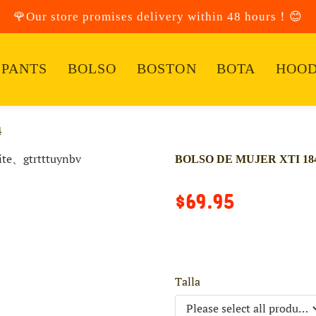
🌹Our store promises delivery within 48 hours！😊
PANTS
BOLSO
BOSTON
BOTA
HOOD
4
BOLSO DE MUJER XTI 184
$69.95
Talla