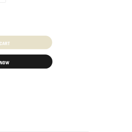
 CART
 NOW