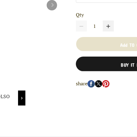
Qty
Add TO
BUY IT
share