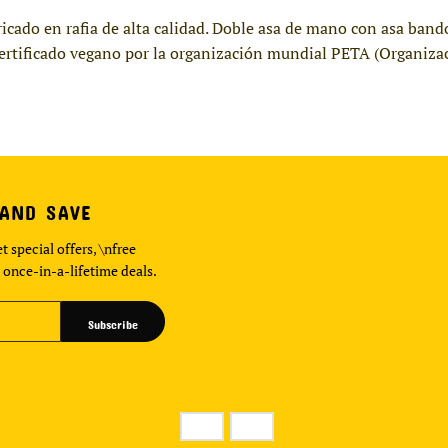
cado en rafia de alta calidad. Doble asa de mano con asa bando
rtificado vegano por la organización mundial PETA (Organizaci
 AND SAVE
t special offers, \nfree
 once-in-a-lifetime deals.
Subscribe