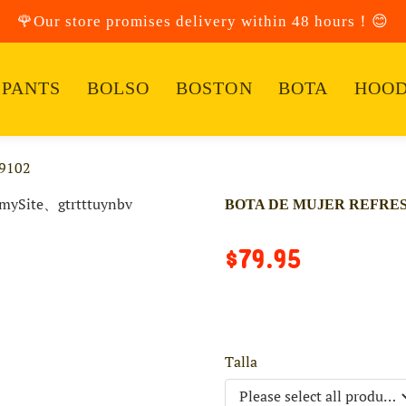
🌹Our store promises delivery within 48 hours！😊
PANTS
BOLSO
BOSTON
BOTA
HOOD
9102
BOTA DE MUJER REFRESH
$79.95
Talla