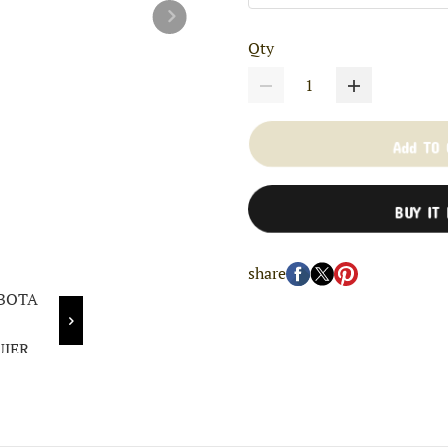
Qty
Add TO
BUY IT
share