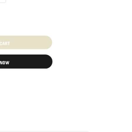
 CART
 NOW