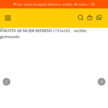
🌹Our store promises delivery within 48 hours！😊