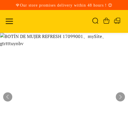
🌹Our store promises delivery within 48 hours！😊