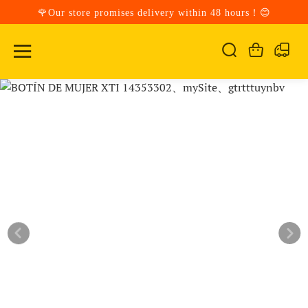
🌹Our store promises delivery within 48 hours！😊