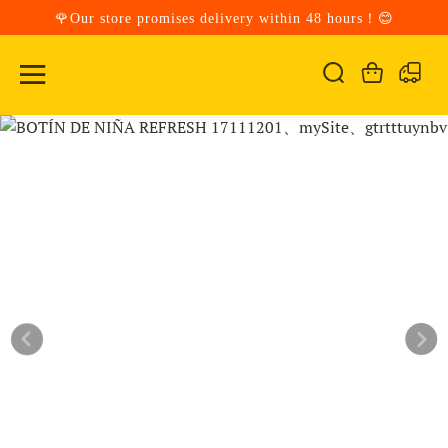
🌹Our store promises delivery within 48 hours！😊