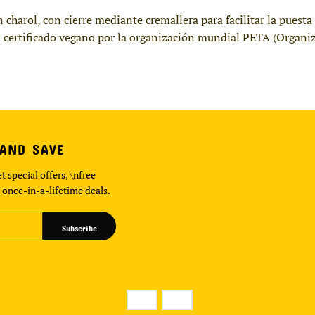
n charol, con cierre mediante cremallera para facilitar la pues
 certificado vegano por la organización mundial PETA (Organiz
 AND SAVE
t special offers, \nfree
 once-in-a-lifetime deals.
Subscribe