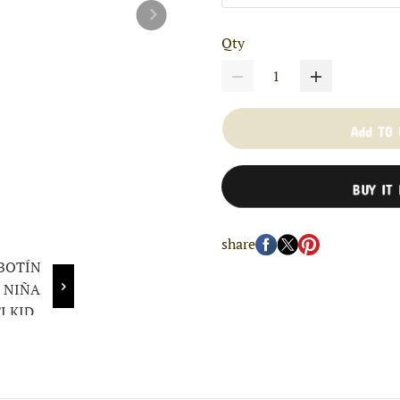
Qty
Add TO
BUY IT
share