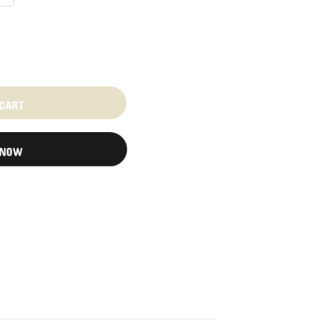
 CART
 NOW