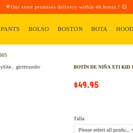
🌹Our store promises delivery within 48 hours！😊
PANTS
BOLSO
BOSTON
BOTA
HOOD
303
BOTÍN DE NIÑA XTI KID 1
$49.95
Talla