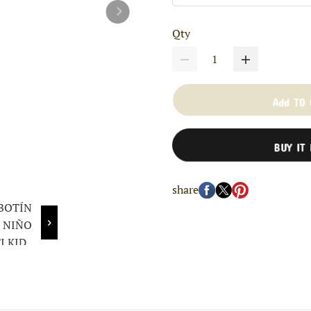
Qty
Add TO
BUY IT
share