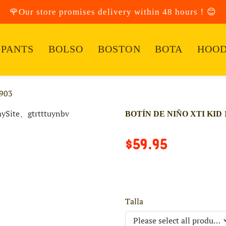
🌹Our store promises delivery within 48 hours！😊
PANTS
BOLSO
BOSTON
BOTA
HOOD
903
BOTÍN DE NIÑO XTI KID 1
$59.95
Talla