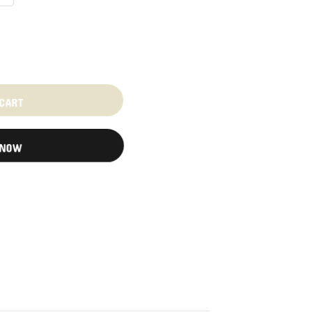
 CART
 NOW