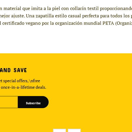
n material que imita a la piel con collarín textil proporcionan
ejor ajuste. Una zapatilla estilo casual perfecta para todos lo
l certificado vegano por la organización mundial PETA (Organiz
 AND SAVE
t special offers, \nfree
 once-in-a-lifetime deals.
Subscribe