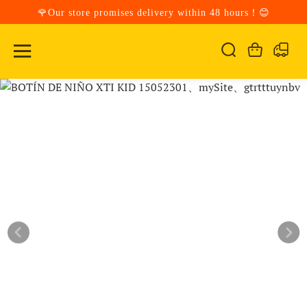
🌹Our store promises delivery within 48 hours！😊