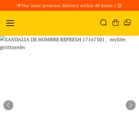
🌹Our store promises delivery within 48 hours！😊