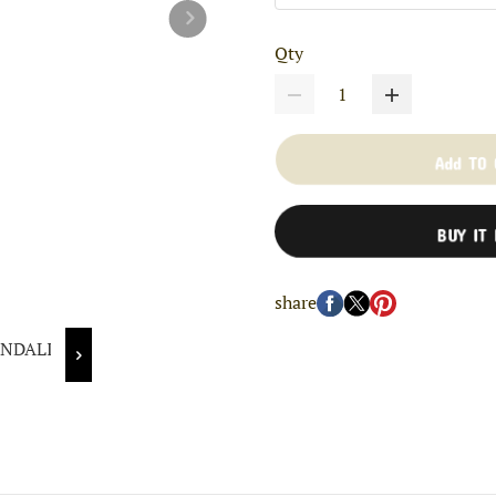
Qty
Add TO
BUY IT
share