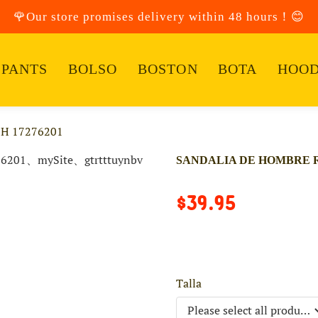
🌹Our store promises delivery within 48 hours！😊
PANTS
BOLSO
BOSTON
BOTA
HOOD
H 17276201
SANDALIA DE HOMBRE R
$39.95
Talla