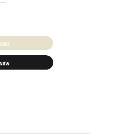
 CART
 NOW