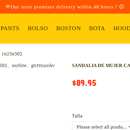
🌹Our store promises delivery within 48 hours！😊
PANTS
BOLSO
BOSTON
BOTA
HOOD
 16236302
SANDALIA DE MUJER CA
$89.95
Talla