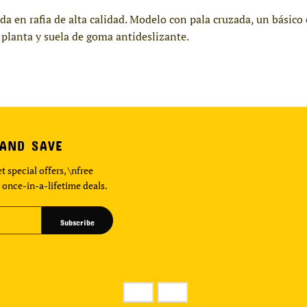
da en rafia de alta calidad. Modelo con pala cruzada, un básic
planta y suela de goma antideslizante.
 AND SAVE
t special offers, \nfree
 once-in-a-lifetime deals.
Subscribe