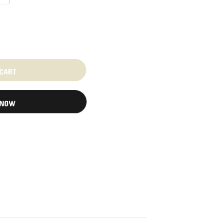
 CART
 NOW