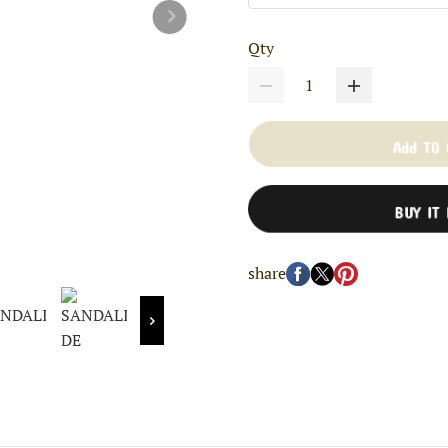
Qty
Add TO
BUY IT
share