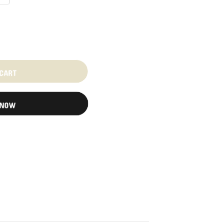
 CART
 NOW