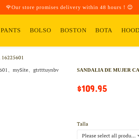
🌹Our store promises delivery within 48 hours！😊
PANTS
BOLSO
BOSTON
BOTA
HOOD
 16225601
SANDALIA DE MUJER CA
$109.95
Talla