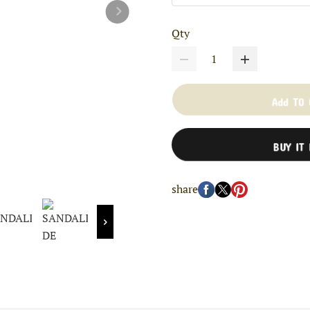
Qty
Add TO
BUY IT
share