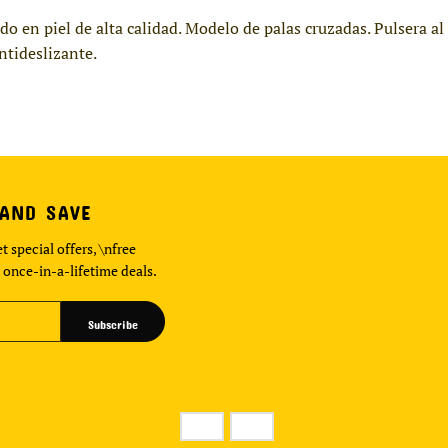
o en piel de alta calidad. Modelo de palas cruzadas. Pulsera al 
ntideslizante.
 AND SAVE
t special offers, \nfree
 once-in-a-lifetime deals.
Subscribe