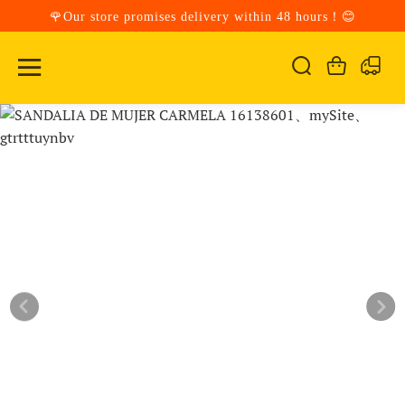
🌹Our store promises delivery within 48 hours！😊