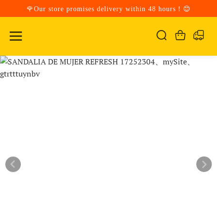
🌹Our store promises delivery within 48 hours！😊