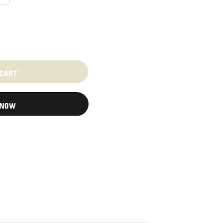
 CART
 NOW