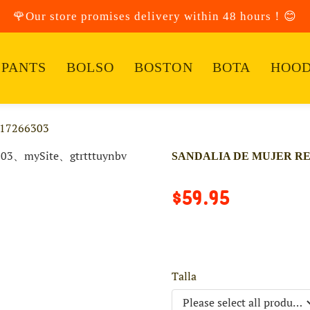
🌹Our store promises delivery within 48 hours！😊
PANTS
BOLSO
BOSTON
BOTA
HOOD
17266303
SANDALIA DE MUJER REF
$59.95
Talla