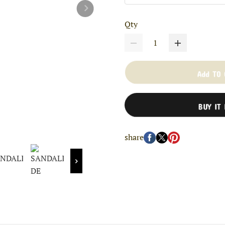
Qty
Add TO
BUY IT
share