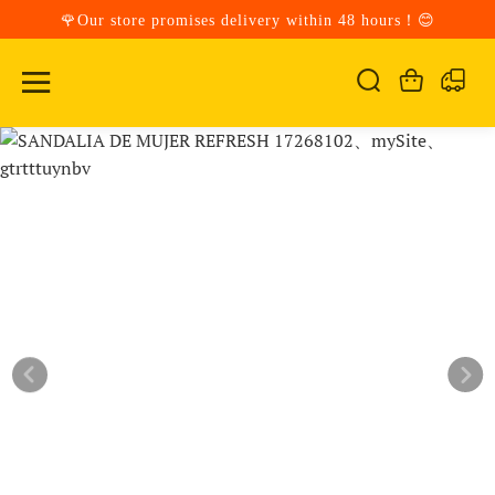
🌹Our store promises delivery within 48 hours！😊