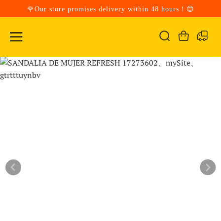
🌹Our store promises delivery within 48 hours！😊