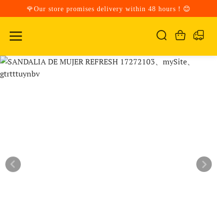
🌹Our store promises delivery within 48 hours！😊