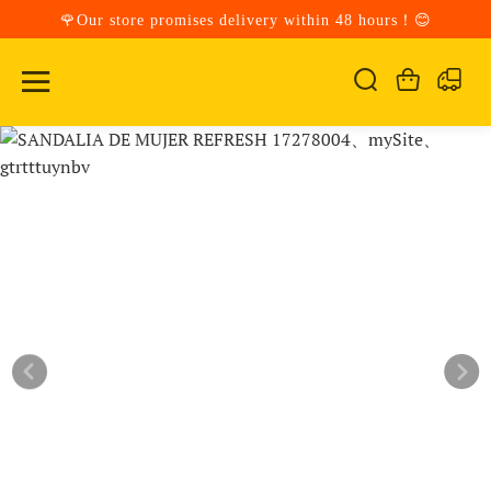
🌹Our store promises delivery within 48 hours！😊