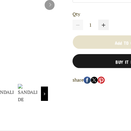
Qty
Add TO
BUY IT
share