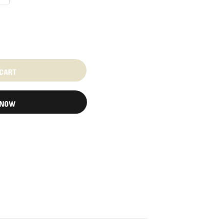
 CART
 NOW