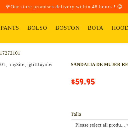
🌹Our store promises delivery within 48 hours！😊
PANTS
BOLSO
BOSTON
BOTA
HOOD
17272101
SANDALIA DE MUJER REF
$59.95
Talla