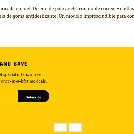
bricada en piel. Diseño de pala ancha con doble correa. Hebilla
uela de goma antideslizante. Un modelo imprescindible para co
 AND SAVE
t special offers, \nfree
 once-in-a-lifetime deals.
Subscribe