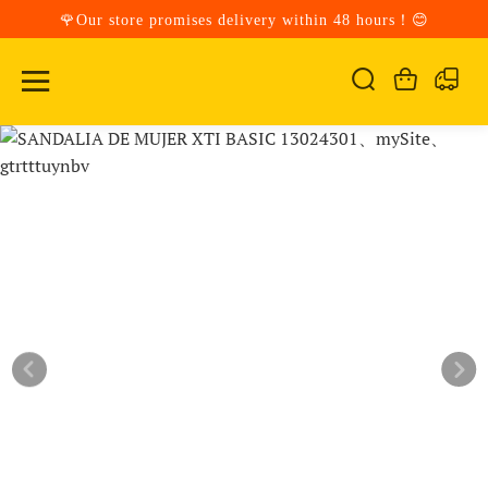
🌹Our store promises delivery within 48 hours！😊