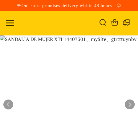
🌹Our store promises delivery within 48 hours！😊