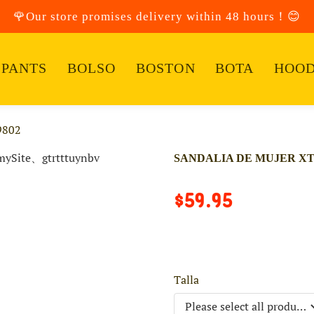
🌹Our store promises delivery within 48 hours！😊
PANTS
BOLSO
BOSTON
BOTA
HOOD
9802
SANDALIA DE MUJER XTI
$59.95
Talla