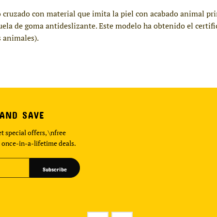
o cruzado con material que imita la piel con acabado animal prin
 suela de goma antideslizante. Este modelo ha obtenido el certi
 animales).
 AND SAVE
t special offers, \nfree
 once-in-a-lifetime deals.
Subscribe