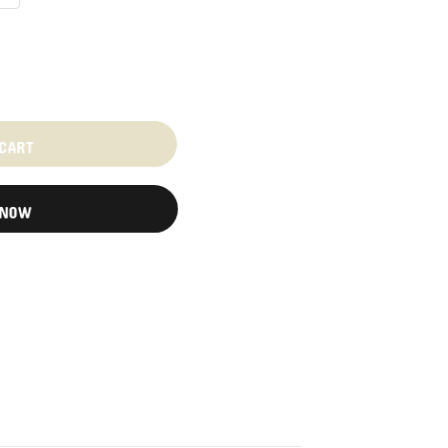
 CART
 NOW