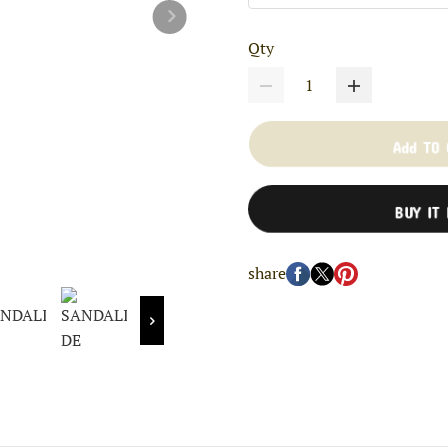
Qty
Add TO
BUY IT
share