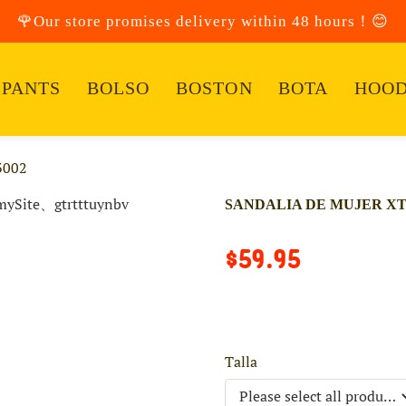
🌹Our store promises delivery within 48 hours！😊
PANTS
BOLSO
BOSTON
BOTA
HOOD
3002
SANDALIA DE MUJER XTI
$59.95
Talla