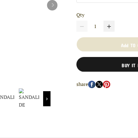
Qty
Add TO
BUY IT
share