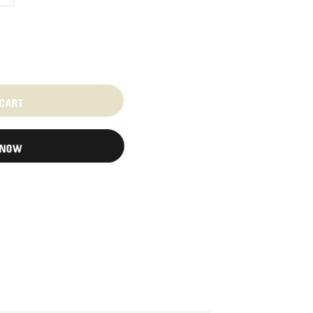
 CART
 NOW