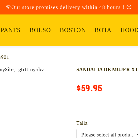
🌹Our store promises delivery within 48 hours！😊
PANTS
BOLSO
BOSTON
BOTA
HOOD
8901
SANDALIA DE MUJER XTI
$59.95
Talla