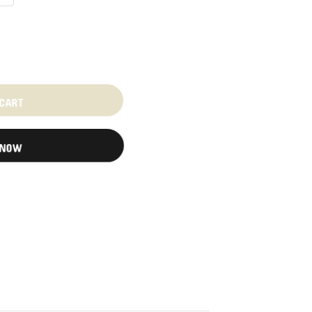
 CART
 NOW