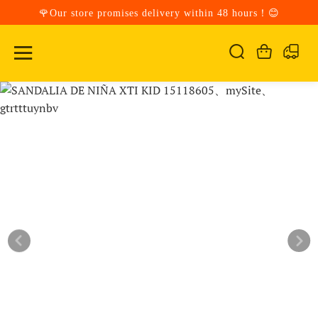
🌹Our store promises delivery within 48 hours！😊