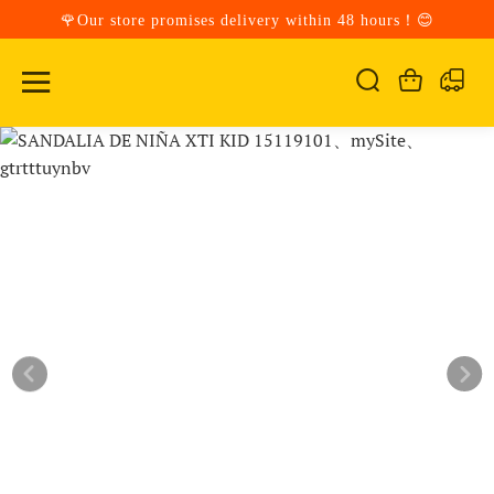
🌹Our store promises delivery within 48 hours！😊