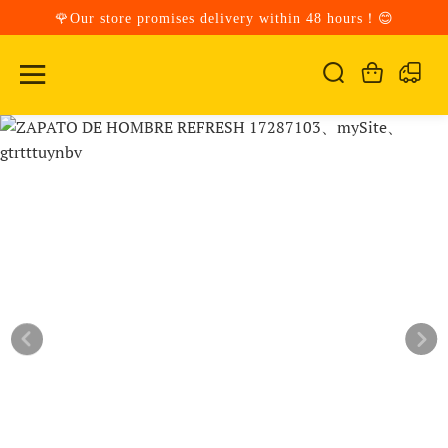
🌹Our store promises delivery within 48 hours！😊