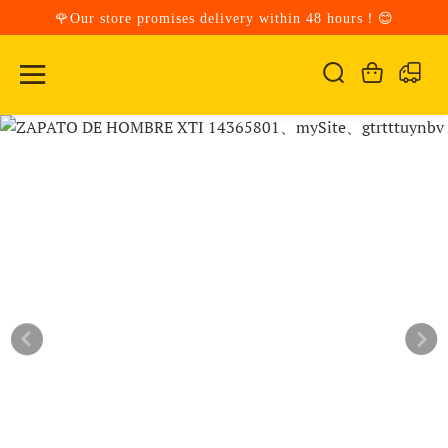
🌹Our store promises delivery within 48 hours！😊