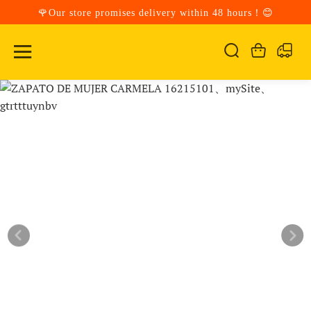
🌹Our store promises delivery within 48 hours！😊