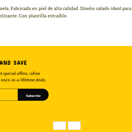
mela. Fabricada en piel de alta calidad. Diseño calado ideal pa
lizante. Con plantilla extraíble.
 AND SAVE
t special offers, \nfree
 once-in-a-lifetime deals.
Subscribe