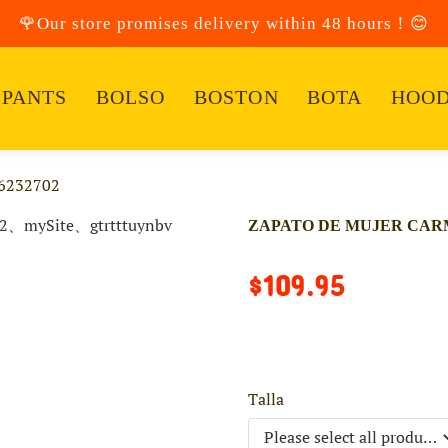
🌹Our store promises delivery within 48 hours！😊
PANTS
BOLSO
BOSTON
BOTA
HOOD
6232702
ZAPATO DE MUJER CARM
$109.95
Talla