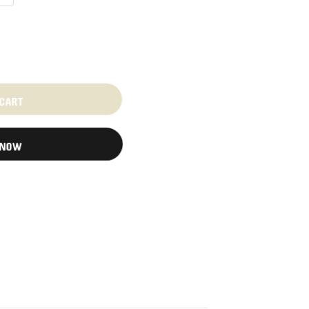
 CART
 NOW