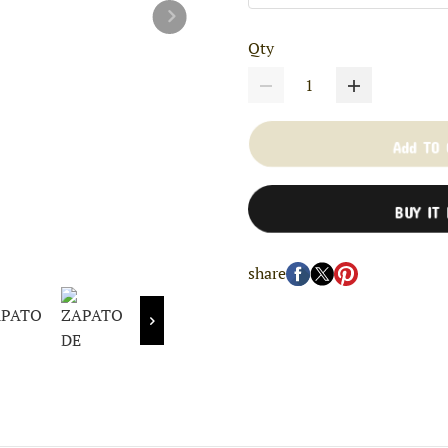
Qty
Add TO
BUY IT
share