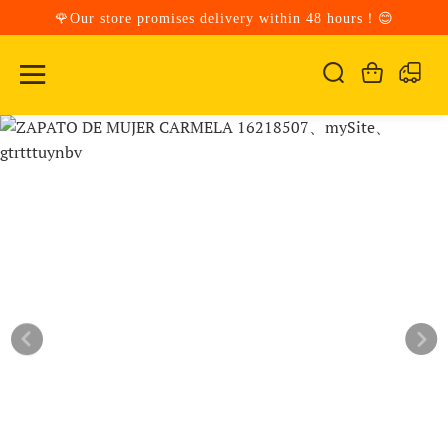
🌹Our store promises delivery within 48 hours！😊