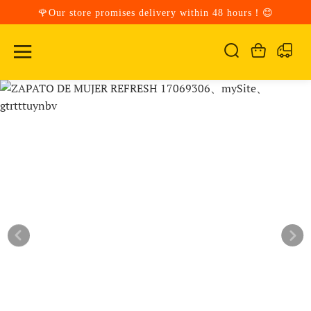
🌹Our store promises delivery within 48 hours！😊