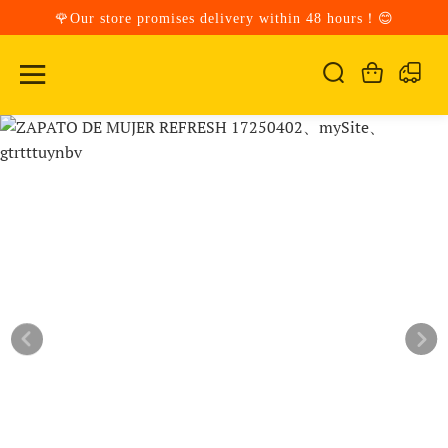
🌹Our store promises delivery within 48 hours！😊